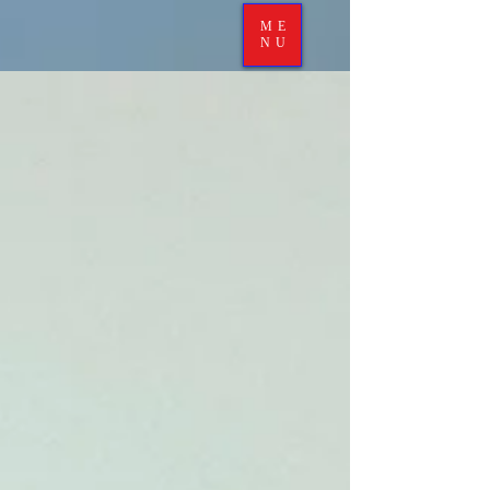
ME
NU